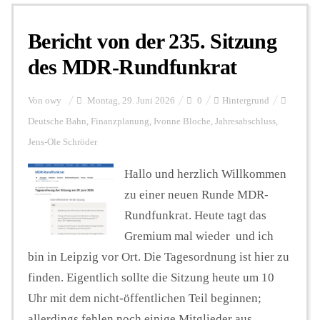
Bericht von der 235. Sitzung
Personalien
des MDR-Rundfunkrat
Hintergrund
Von
owy
Montag, 29. Juni 2026
0
Hintergrund
Deutsche Bahn
,
Finanzplanung
,
Ivonne Bloche
,
Jahresabschluss
,
Jens-Ole Schröder
FUNKTURM-Beiträge
Hallo und herzlich Willkommen
zu einer neuen Runde MDR-
Podcast
Rundfunkrat. Heute tagt das
Gremium mal wieder und ich
Seminare
bin in Leipzig vor Ort. Die Tagesordnung ist hier zu
finden. Eigentlich sollte die Sitzung heute um 10
Uhr mit dem nicht-öffentlichen Teil beginnen;
Unterstützen
allerdings fehlen noch einige Mitglieder aus