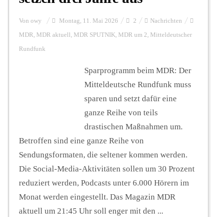
Von
owy
Montag, 11. Mai 2026
2
Nachrichten
MDR
,
MDR aktuell
,
MDR SPUTNIK
,
MDR um 2
,
Mitteldeutscher
Rundfunk
Sparprogramm beim MDR: Der
Mitteldeutsche Rundfunk muss
sparen und setzt dafür eine
ganze Reihe von teils
drastischen Maßnahmen um.
Betroffen sind eine ganze Reihe von
Sendungsformaten, die seltener kommen werden.
Die Social-Media-Aktivitäten sollen um 30 Prozent
reduziert werden, Podcasts unter 6.000 Hörern im
Monat werden eingestellt. Das Magazin MDR
aktuell um 21:45 Uhr soll enger mit den ...