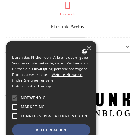
Facebook
Flurfunk-Archiv
×
Durch das Klicken von "Alle erlauben" geben
GERMAN
Sie dieser Internetseite, deren Partnern und
Dritten die Einwilligung personenbezogene
ENGLISH
Daten zu verarbeiten.
Weitere Hinweise
finden Sie unter unserer
Datenschutzerklärung.
NOTWENDIG
MARKETING
FUNKTIONEN & EXTERNE MEDIEN
ALLE ERLAUBEN