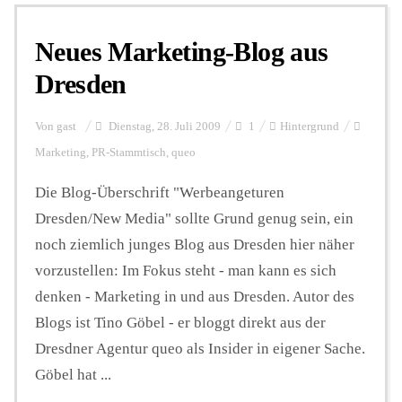
Neues Marketing-Blog aus
Personalien
Dresden
Hintergrund
Von
gast
Dienstag, 28. Juli 2009
1
Hintergrund
Marketing
,
PR-Stammtisch
,
queo
FUNKTURM-Beiträge
Die Blog-Überschrift "Werbeangeturen
Dresden/New Media" sollte Grund genug sein, ein
noch ziemlich junges Blog aus Dresden hier näher
Podcast
vorzustellen: Im Fokus steht - man kann es sich
denken - Marketing in und aus Dresden. Autor des
Seminare
Blogs ist Tino Göbel - er bloggt direkt aus der
Dresdner Agentur queo als Insider in eigener Sache.
Göbel hat ...
Unterstützen