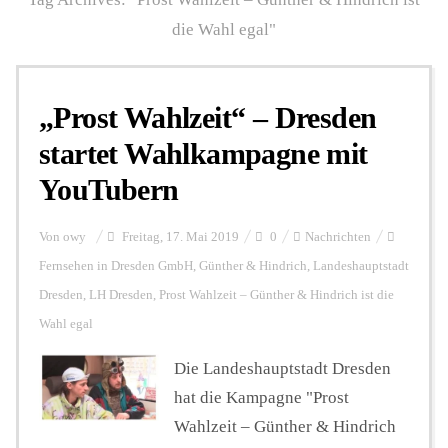
die Wahl egal"
Personalien
„Prost Wahlzeit“ – Dresden
Hintergrund
startet Wahlkampagne mit
YouTubern
FUNKTURM-Beiträge
Von
owy
Freitag, 17. Mai 2019
0
Nachrichten
Fernsehen in Dresden GmbH
,
Günther & Hindrich
,
Landeshauptstadt
Podcast
Dresden
,
LH Dresden
,
Prost Wahlzeit – Günther & Hindrich ist die
Wahl egal
Seminare
Die Landeshauptstadt Dresden
hat die Kampagne "Prost
Unterstützen
Wahlzeit – Günther & Hindrich