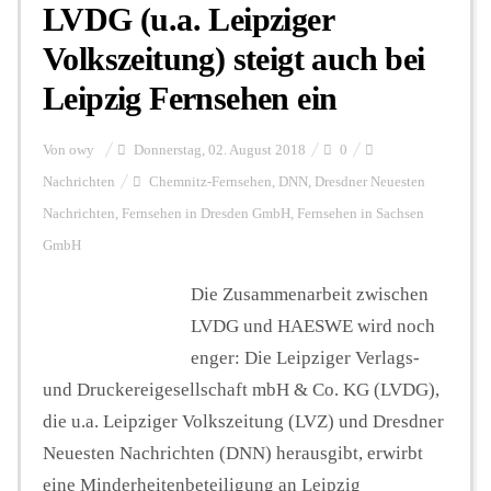
LVDG (u.a. Leipziger
Volkszeitung) steigt auch bei
Leipzig Fernsehen ein
Von
owy
Donnerstag, 02. August 2018
0
Nachrichten
Chemnitz-Fernsehen
,
DNN
,
Dresdner Neuesten
Nachrichten
,
Fernsehen in Dresden GmbH
,
Fernsehen in Sachsen
GmbH
Die Zusammenarbeit zwischen
LVDG und HAESWE wird noch
enger: Die Leipziger Verlags-
und Druckereigesellschaft mbH & Co. KG (LVDG),
die u.a. Leipziger Volkszeitung (LVZ) und Dresdner
Neuesten Nachrichten (DNN) herausgibt, erwirbt
eine Minderheitenbeteiligung an Leipzig