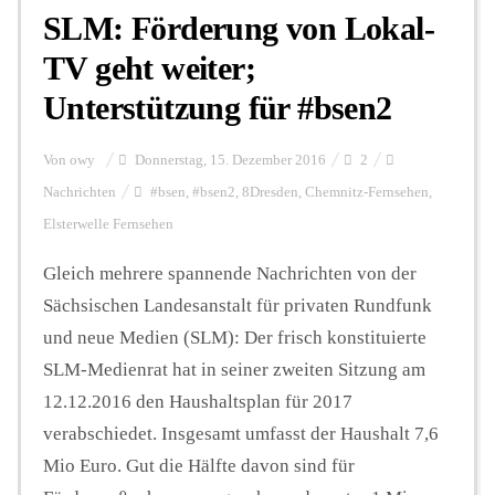
SLM: Förderung von Lokal-
TV geht weiter;
Unterstützung für #bsen2
Von
owy
Donnerstag, 15. Dezember 2016
2
Nachrichten
#bsen
,
#bsen2
,
8Dresden
,
Chemnitz-Fernsehen
,
Elsterwelle Fernsehen
Gleich mehrere spannende Nachrichten von der
Sächsischen Landesanstalt für privaten Rundfunk
und neue Medien (SLM): Der frisch konstituierte
SLM-Medienrat hat in seiner zweiten Sitzung am
12.12.2016 den Haushaltsplan für 2017
verabschiedet. Insgesamt umfasst der Haushalt 7,6
Mio Euro. Gut die Hälfte davon sind für