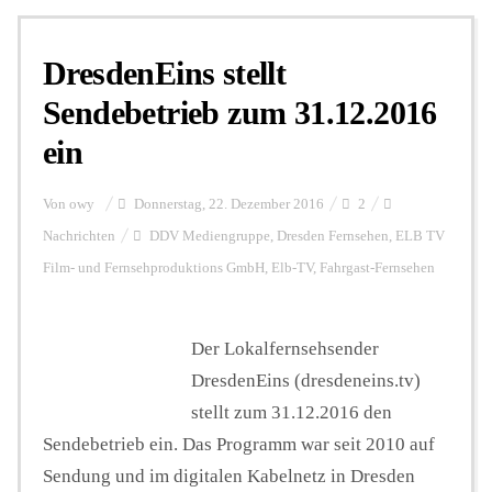
DresdenEins stellt
Sendebetrieb zum 31.12.2016
ein
Von
owy
Donnerstag, 22. Dezember 2016
2
Nachrichten
DDV Mediengruppe
,
Dresden Fernsehen
,
ELB TV
Film- und Fernsehproduktions GmbH
,
Elb-TV
,
Fahrgast-Fernsehen
Der Lokalfernsehsender
DresdenEins (dresdeneins.tv)
stellt zum 31.12.2016 den
Sendebetrieb ein. Das Programm war seit 2010 auf
Sendung und im digitalen Kabelnetz in Dresden