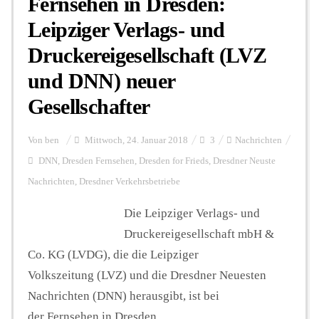
Fernsehen in Dresden:
Leipziger Verlags- und
Druckereigesellschaft (LVZ
und DNN) neuer
Gesellschafter
Von
ben
Mittwoch, 24. Januar 2018
3
Nachrichten
DNN
,
Dresden Fernsehen
,
Dresden for Frieds
,
Dresdner Neuste
Nachrichten
,
Dresdner Verkehrsbetriebe
Die Leipziger Verlags- und
Druckereigesellschaft mbH &
Co. KG (LVDG), die die Leipziger
Volkszeitung (LVZ) und die Dresdner Neuesten
Nachrichten (DNN) herausgibt, ist bei
der Fernsehen in Dresden