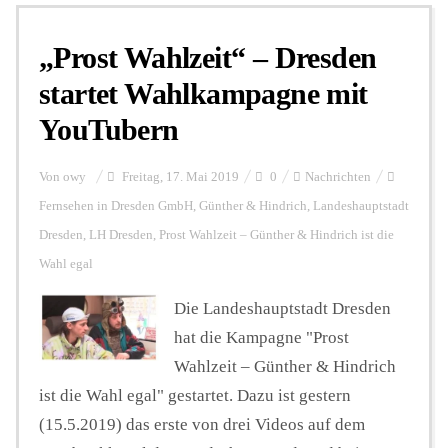
„Prost Wahlzeit“ – Dresden
Personalien
startet Wahlkampagne mit
YouTubern
Hintergrund
Von
owy
Freitag, 17. Mai 2019
0
Nachrichten
FUNKTURM-Beiträge
Fernsehen in Dresden GmbH
,
Günther & Hindrich
,
Landeshauptstadt
Dresden
,
LH Dresden
,
Prost Wahlzeit – Günther & Hindrich ist die
Wahl egal
Podcast
Die Landeshauptstadt Dresden
hat die Kampagne "Prost
Seminare
Wahlzeit – Günther & Hindrich
ist die Wahl egal" gestartet. Dazu ist gestern
Unterstützen
(15.5.2019) das erste von drei Videos auf dem