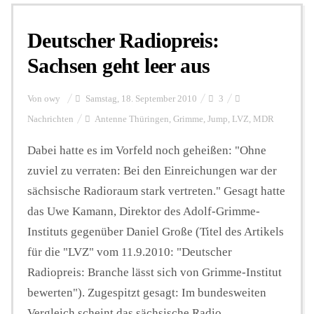
Deutscher Radiopreis:
Personalien
Sachsen geht leer aus
Hintergrund
Von
owy
Samstag, 18. September 2010
3
Nachrichten
Antenne Thüringen
,
Grimme
,
Jump
,
LVZ
,
MDR
FUNKTURM-Beiträge
Dabei hatte es im Vorfeld noch geheißen: "Ohne
zuviel zu verraten: Bei den Einreichungen war der
sächsische Radioraum stark vertreten." Gesagt hatte
Podcast
das Uwe Kamann, Direktor des Adolf-Grimme-
Instituts gegenüber Daniel Große (Titel des Artikels
Seminare
für die "LVZ" vom 11.9.2010: "Deutscher
Radiopreis: Branche lässt sich von Grimme-Institut
bewerten"). Zugespitzt gesagt: Im bundesweiten
Unterstützen
Vergleich scheint das sächsische Radio ...