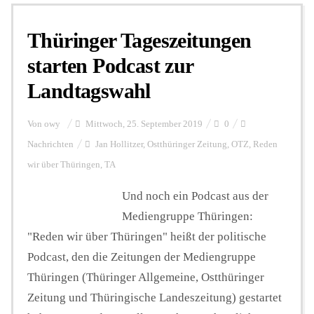
Thüringer Tageszeitungen
Personalien
starten Podcast zur
Landtagswahl
Hintergrund
Von
owy
Mittwoch, 25. September 2019
0
FUNKTURM-Beiträge
Nachrichten
Jan Hollitzer
,
Ostthüringer Zeitung
,
OTZ
,
Reden
wir über Thüringen
,
TA
Und noch ein Podcast aus der
Podcast
Mediengruppe Thüringen:
"Reden wir über Thüringen" heißt der politische
Seminare
Podcast, den die Zeitungen der Mediengruppe
Thüringen (Thüringer Allgemeine, Ostthüringer
Unterstützen
Zeitung und Thüringische Landeszeitung) gestartet