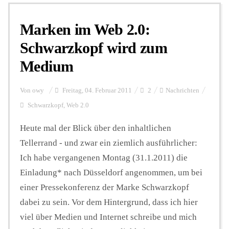
Marken im Web 2.0:
Personalien
Schwarzkopf wird zum
Medium
Hintergrund
Von
owy
Freitag, 04. Februar 2011
2
Nachrichten
FUNKTURM-Beiträge
Schwarzkopf
,
Web 2.0
Heute mal der Blick über den inhaltlichen
Tellerrand - und zwar ein ziemlich ausführlicher:
Podcast
Ich habe vergangenen Montag (31.1.2011) die
Einladung* nach Düsseldorf angenommen, um bei
Seminare
einer Pressekonferenz der Marke Schwarzkopf
dabei zu sein. Vor dem Hintergrund, dass ich hier
Unterstützen
viel über Medien und Internet schreibe und mich