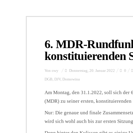
6. MDR-Rundfunkra
konstituierenden 
Von
owy
Donnerstag, 20. Januar 2022
0
DGB
,
DJV
,
Domowina
Am Montag, den 31.1.2022, soll sich der
(MDR) zu seiner ersten, konstituierenden 
Nur: Die genaue und finale Zusammensetz
wird sich wohl auch bis zur ersten Sitzung
Denn hinter den Kulissen gibt es einige U