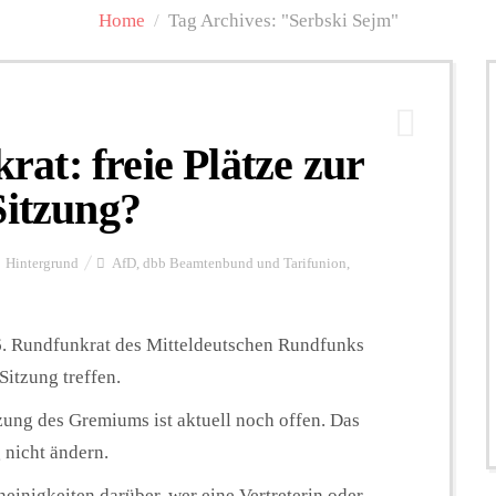
Home
/
Tag Archives: "Serbski Sejm"
t: freie Plätze zur
Sitzung?
Hintergrund
AfD
,
dbb Beamtenbund und Tarifunion
,
 6. Rundfunkrat des Mitteldeutschen Rundfunks
Sitzung treffen.
ung des Gremiums ist aktuell noch offen. Das
 nicht ändern.
neinigkeiten darüber, wer eine Vertreterin oder