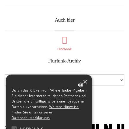
Auch hier
Facebook
Flurfunk-Archiv
×
Durch das Klicken von "Alle erlauben" geben
GERMAN
Sie dieser Internetseite, deren Partnern und
Dritten die Einwilligung personenbezogene
ENGLISH
Daten zu verarbeiten.
Weitere Hinweise
finden Sie unter unserer
Datenschutzerklärung.
NOTWENDIG