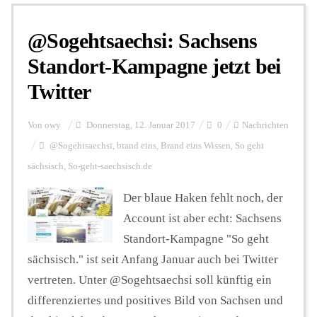
@Sogehtsaechsi: Sachsens
Personalien
Standort-Kampagne jetzt bei
Twitter
Hintergrund
Von
owy
Donnerstag, 12. Januar 2017
0
Nachrichten
FUNKTURM-Beiträge
@Sogehtsaechsi
,
brand eins
,
Brand eins Wissen
,
So geht
sächsisch
,
So-geht-saechsisch.de
Der blaue Haken fehlt noch, der
Podcast
Account ist aber echt: Sachsens
Standort-Kampagne "So geht
Seminare
sächsisch." ist seit Anfang Januar auch bei Twitter
vertreten. Unter @Sogehtsaechsi soll künftig ein
Unterstützen
differenziertes und positives Bild von Sachsen und