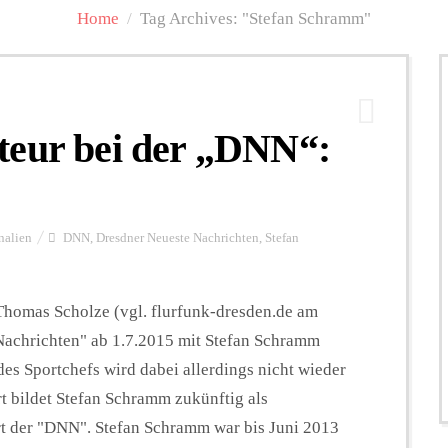
Home
/
Tag Archives: "Stefan Schramm"
teur bei der „DNN“:
nalien
DNN
,
Dresdner Neueste Nachrichten
,
Stefan
omas Scholze (vgl. flurfunk-dresden.de am
Nachrichten" ab 1.7.2015 mit Stefan Schramm
des Sportchefs wird dabei allerdings nicht wieder
 bildet Stefan Schramm zukünftig als
ort der "DNN". Stefan Schramm war bis Juni 2013