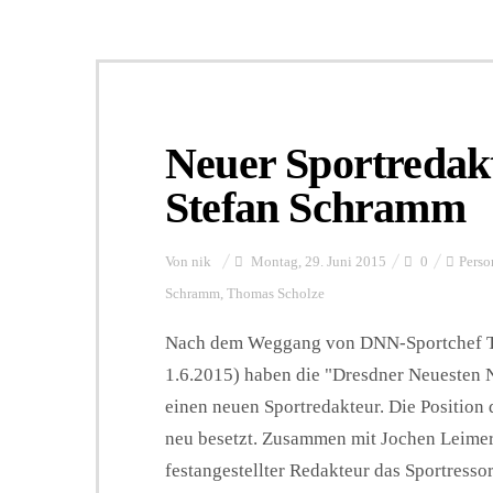
Neuer Sportredak
Stefan Schramm
Von
nik
Montag, 29. Juni 2015
0
Perso
Schramm
,
Thomas Scholze
Nach dem Weggang von DNN-Sportchef Th
1.6.2015) haben die "Dresdner Neuesten 
einen neuen Sportredakteur. Die Position 
neu besetzt. Zusammen mit Jochen Leimert
festangestellter Redakteur das Sportress