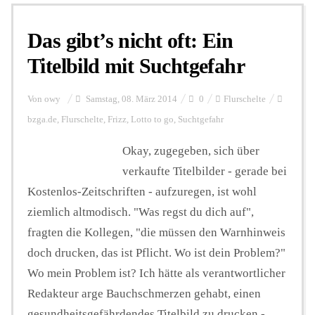
Das gibt’s nicht oft: Ein
Personalien
Titelbild mit Suchtgefahr
Hintergrund
Von
owy
Samstag, 08. März 2014
0
Flurschelte
bzga.de
,
Flurschelte
,
Frizz
,
Lotto to go
,
Suchtgefahr
FUNKTURM-Beiträge
Okay, zugegeben, sich über
verkaufte Titelbilder - gerade bei
Kostenlos-Zeitschriften - aufzuregen, ist wohl
Podcast
ziemlich altmodisch. "Was regst du dich auf",
fragten die Kollegen, "die müssen den Warnhinweis
Seminare
doch drucken, das ist Pflicht. Wo ist dein Problem?"
Wo mein Problem ist? Ich hätte als verantwortlicher
Redakteur arge Bauchschmerzen gehabt, einen
Unterstützen
gesundheitsgefährdendes Titelbild zu drucken -