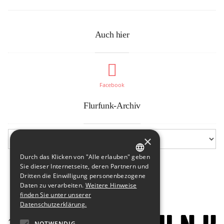
Auch hier
Facebook
Flurfunk-Archiv
×
Durch das Klicken von "Alle erlauben" geben
GERMAN
Sie dieser Internetseite, deren Partnern und
Dritten die Einwilligung personenbezogene
ENGLISH
Daten zu verarbeiten.
Weitere Hinweise
finden Sie unter unserer
Datenschutzerklärung.
NOTWENDIG