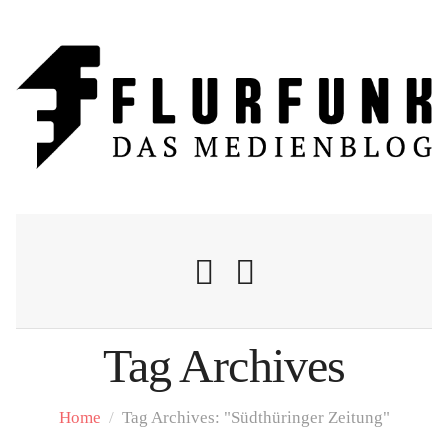
Tag Archives
Nachrichten
Home
/
Tag Archives: "Südthüringer Zeitung"
Flurschelte