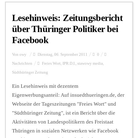
Lesehinweis: Zeitungsbericht
Personalien
über Thüringer Politiker bei
Facebook
Hintergrund
Von
owy
Dienstag, 06. September 2011
0
FUNKTURM-Beiträge
Nachrichten
Freies Wort
,
IPR.D.I.
,
stawowy media
,
Südthüringer Zeitung
Ein Lesehinweis mit dezentem
Podcast
Eigenwerbungsanteil: Auf insuedthueringen.de, der
Webseite der Tageszeitungen "Freies Wort" und
Seminare
"Südthüringer Zeitung", ist ein Bericht über die
Aktivitäten von Landespolitikern des Freistaat
Unterstützen
Thüringen in sozialen Netzwerken wie Facebook