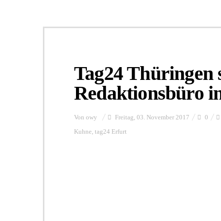
Tag24 Thüringen s
Redaktionsbüro in
Von
owy
Freitag, 03. November 2017
0
Kuhne
,
tag24 Erfurt