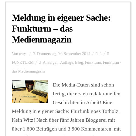
Meldung in eigener Sache:
Personalien
Funkturm – das
Medienmagazin
Hintergrund
Von
owy
Donnerstag, 04. September 2014
1
FUNKTURM-Beiträge
FUNKTURM
Anzeigen
,
Auflage
,
Blog
,
Funkturm
,
Funkturm -
das Medienmagazin
Die Media-Daten sind schon
Podcast
fertig, die ersten redaktionellen
Geschichten in Arbeit! Eine
Seminare
Meldung in eigener Sache: Flurfunk goes Totholz.
Kein Witz! Nach über fünf Jahren Bloggerei mit
Unterstützen
über 1.600 Beiträgen und 3.500 Kommentaren, mit