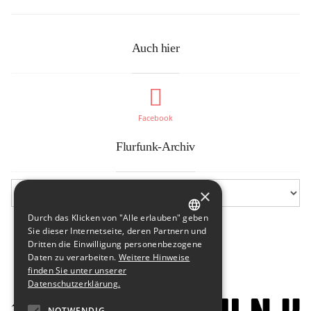
Auch hier
Facebook
Flurfunk-Archiv
×
Durch das Klicken von "Alle erlauben" geben
GERMAN
Sie dieser Internetseite, deren Partnern und
Dritten die Einwilligung personenbezogene
ENGLISH
Daten zu verarbeiten.
Weitere Hinweise
finden Sie unter unserer
Datenschutzerklärung.
NOTWENDIG