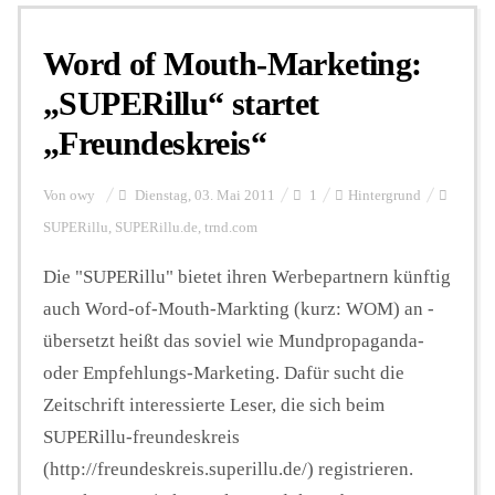
Word of Mouth-Marketing:
Personalien
„SUPERillu“ startet
„Freundeskreis“
Hintergrund
Von
owy
Dienstag, 03. Mai 2011
1
Hintergrund
FUNKTURM-Beiträge
SUPERillu
,
SUPERillu.de
,
trnd.com
Die "SUPERillu" bietet ihren Werbepartnern künftig
auch Word-of-Mouth-Markting (kurz: WOM) an -
Podcast
übersetzt heißt das soviel wie Mundpropaganda-
oder Empfehlungs-Marketing. Dafür sucht die
Seminare
Zeitschrift interessierte Leser, die sich beim
SUPERillu-freundeskreis
Unterstützen
(http://freundeskreis.superillu.de/) registrieren.