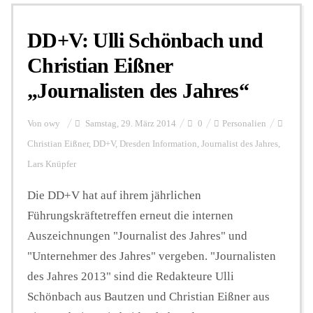
DD+V: Ulli Schönbach und
Personalien
Christian Eißner
„Journalisten des Jahres“
Hintergrund
Von
owy
Samstag, 29. März 2014
0
Personalien
FUNKTURM-Beiträge
Christian Eißner
,
DD+V
,
Dresden Information
,
Journalist des Jahres
,
Lars Knüpfer
Die DD+V hat auf ihrem jährlichen
Podcast
Führungskräftetreffen erneut die internen
Auszeichnungen "Journalist des Jahres" und
Seminare
"Unternehmer des Jahres" vergeben. "Journalisten
des Jahres 2013" sind die Redakteure Ulli
Unterstützen
Schönbach aus Bautzen und Christian Eißner aus