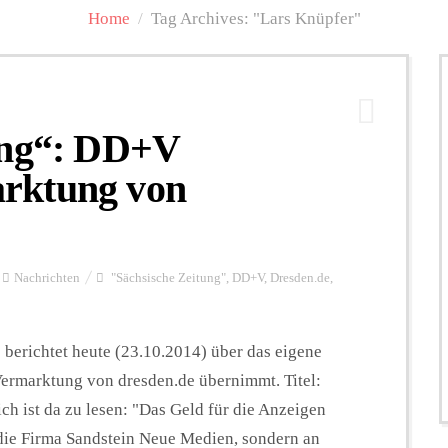
Home
/
Tag Archives: "Lars Knüpfer"
ung“: DD+V
rktung von
Nachrichten
"Sächsische Zeitung"
,
DD+V
,
Dresden.de
,
berichtet heute (23.10.2014) über das eigene
 Vermarktung von dresden.de übernimmt. Titel:
ch ist da zu lesen: "Das Geld für die Anzeigen
die Firma Sandstein Neue Medien, sondern an