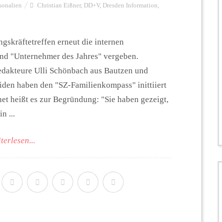
sonalien
Christian Eißner
,
DD+V
,
Dresden Information
,
gskräftetreffen erneut die internen
und "Unternehmer des Jahres" vergeben.
Redakteure Ulli Schönbach aus Bautzen und
eiden haben den "SZ-Familienkompass" inittiiert
et heißt es zur Begründung: "Sie haben gezeigt,
n ...
terlesen...