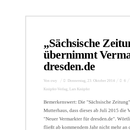
„Sächsische Zeit
übernimmt Verma
dresden.de
Von
owy
Donnerstag, 23. Oktober 2014
6
Knüpfer-Verlag
,
Lars Knüpfer
Bemerkenswert: Die "Sächsische Zeitung" 
Mutterhaus, dass dieses ab Juli 2015 die
"Neuer Vermarkter für dresden.de". Wörtli
fließt ab kommendem Jahr nicht mehr an 