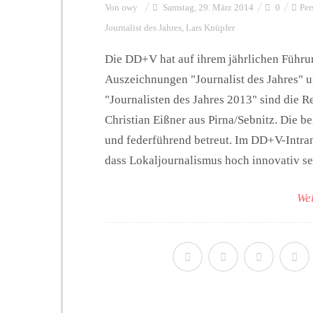
Von
owy
Samstag, 29. März 2014
0
Per
Journalist des Jahres
,
Lars Knüpfer
Die DD+V hat auf ihrem jährlichen Führun
Auszeichnungen "Journalist des Jahres" 
"Journalisten des Jahres 2013" sind die 
Christian Eißner aus Pirna/Sebnitz. Die b
und federführend betreut. Im DD+V-Intran
dass Lokaljournalismus hoch innovativ sei
Wei