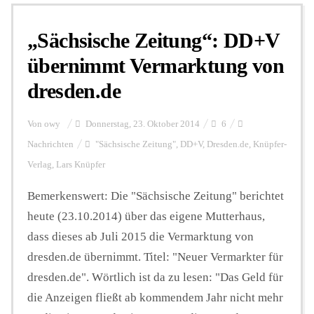
„Sächsische Zeitung“: DD+V
Personalien
übernimmt Vermarktung von
dresden.de
Hintergrund
Von
owy
Donnerstag, 23. Oktober 2014
6
FUNKTURM-Beiträge
Nachrichten
"Sächsische Zeitung"
,
DD+V
,
Dresden.de
,
Knüpfer-
Verlag
,
Lars Knüpfer
Bemerkenswert: Die "Sächsische Zeitung" berichtet
Podcast
heute (23.10.2014) über das eigene Mutterhaus,
dass dieses ab Juli 2015 die Vermarktung von
Seminare
dresden.de übernimmt. Titel: "Neuer Vermarkter für
dresden.de". Wörtlich ist da zu lesen: "Das Geld für
Unterstützen
die Anzeigen fließt ab kommendem Jahr nicht mehr