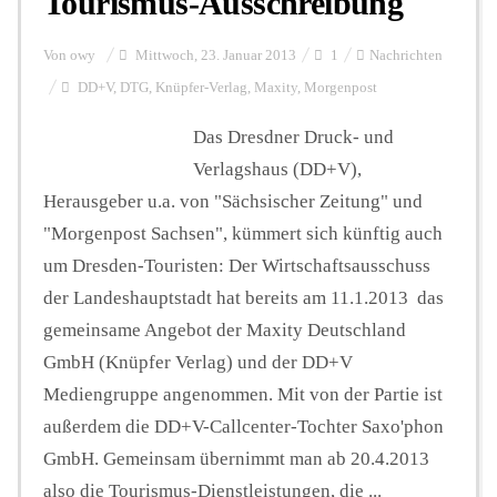
Tourismus-Ausschreibung
Von
owy
Mittwoch, 23. Januar 2013
1
Nachrichten
DD+V
,
DTG
,
Knüpfer-Verlag
,
Maxity
,
Morgenpost
Das Dresdner Druck- und
Verlagshaus (DD+V),
Herausgeber u.a. von "Sächsischer Zeitung" und
"Morgenpost Sachsen", kümmert sich künftig auch
um Dresden-Touristen: Der Wirtschaftsausschuss
der Landeshauptstadt hat bereits am 11.1.2013 das
gemeinsame Angebot der Maxity Deutschland
GmbH (Knüpfer Verlag) und der DD+V
Mediengruppe angenommen. Mit von der Partie ist
außerdem die DD+V-Callcenter-Tochter Saxo'phon
GmbH. Gemeinsam übernimmt man ab 20.4.2013
also die Tourismus-Dienstleistungen, die ...