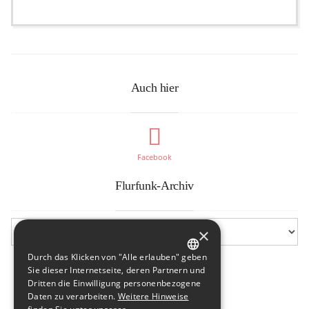
Auch hier
Facebook
Flurfunk-Archiv
×
Durch das Klicken von "Alle erlauben" geben
GERMAN
Sie dieser Internetseite, deren Partnern und
Dritten die Einwilligung personenbezogene
ENGLISH
Daten zu verarbeiten.
Weitere Hinweise