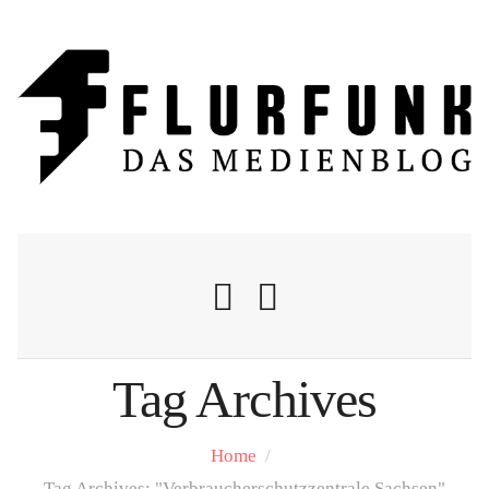
Tag Archives
Nachrichten
Home
/
Flurschelte
Tag Archives: "Verbraucherschutzzentrale Sachsen"