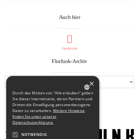
Auch hier
Facebook
Flurfunk-Archiv
×
Durch das Klicken von "Alle erlauben" geben
GERMAN
Sie dieser Internetseite, deren Partnern und
Dritten die Einwilligung personenbezogene
ENGLISH
Daten zu verarbeiten.
Weitere Hinweise
finden Sie unter unserer
Datenschutzerklärung.
NOTWENDIG