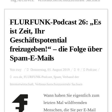
Personalien
FLURFUNK-Podcast 26: „Es
ist Zeit, Ihr
Hintergrund
Geschäftspotential
freizugeben!“ – die Folge über
FUNKTURM-Beiträge
Spam-E-Mails
Podcast
Von
owy
Donnerstag, 01. August 2019
0
Podcast
eco.de
,
FLURFUNK-Podcast
,
Spam
,
Verband der
Internetwirtschaft
,
Verbraucherschutzzentrale Sachsen
Seminare
Wann haben Sie eigentlich zum
letzten Mal wildfremden
Unterstützen
Menschen, die Sie per E-Mail