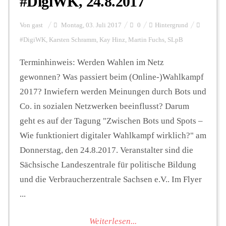
#DigiWK, 24.8.2017
Von
gast
Montag, 03. Juli 2017
0
Hintergrund
#DigiWK
,
Karsten Schramm
,
Kay Hinz
,
Martin Fuchs
,
SLpB
Terminhinweis: Werden Wahlen im Netz
gewonnen? Was passiert beim (Online-)Wahlkampf
2017? Inwiefern werden Meinungen durch Bots und
Co. in sozialen Netzwerken beeinflusst? Darum
geht es auf der Tagung "Zwischen Bots und Spots –
Wie funktioniert digitaler Wahlkampf wirklich?" am
Donnerstag, den 24.8.2017. Veranstalter sind die
Sächsische Landeszentrale für politische Bildung
und die Verbraucherzentrale Sachsen e.V.. Im Flyer
...
Weiterlesen...