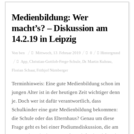
Medienbildung: Wer
Personalien
macht’s? – Diskussion am
14.2.19 in Leipzig
Hintergrund
Von
ben
Mittwoch, 13. Februar 2019
0
Hintergrund
FUNKTURM-Beiträge
App
,
Christian-Gottlob-Frege-Schule
,
Dr. Martin Kuhrau
,
Florian Schaar
,
Frithjof Nürnberger
Terminhinweis: Eine gute Medienbildung schon im
Podcast
jungen Alter ist in der heutigen Zeit wichtiger denn
je. Doch wer ist dafür verantwortlich, dass
Seminare
Schulkinder eine gute Medienbildung bekommen:
die Schule oder das Elternhaus? Genau um diese
Unterstützen
Frage geht es bei einer Podiumsdiskussion, die am