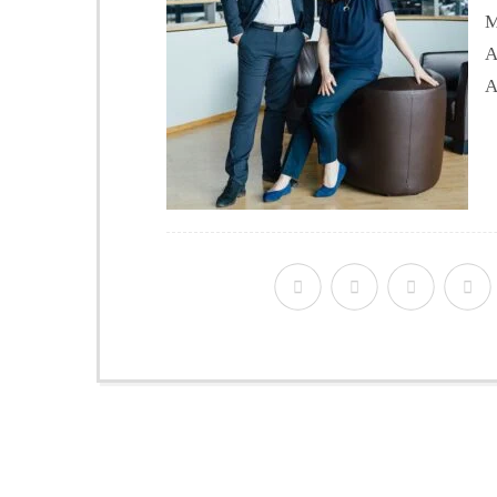
M
A
A