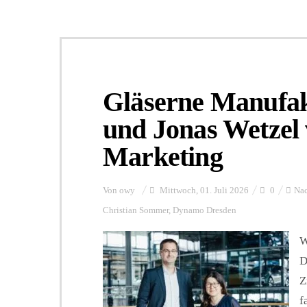
Gläserne Manufak
und Jonas Wetzel
Marketing
Von
owy
Mittwoch, 01. Juli 2026
0
Nac
Christian Sommer
,
Dynamo Dresden
W
D
Z
f