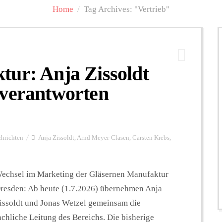
Home
/
Tag Archives: "Vertrieb"
tur: Anja Zissoldt
 verantworten
hrichten
Anja Zissoldt
,
Arnd Meyer-Clasen
,
Carsten Krebs
,
echsel im Marketing der Gläsernen Manufaktur
resden: Ab heute (1.7.2026) übernehmen Anja
issoldt und Jonas Wetzel gemeinsam die
achliche Leitung des Bereichs. Die bisherige