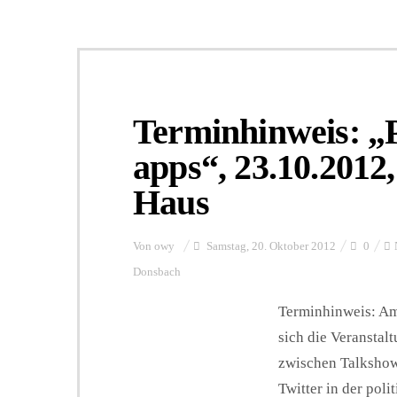
Terminhinweis: „P
apps“, 23.10.2012,
Haus
Von
owy
Samstag, 20. Oktober 2012
0
Donsbach
Terminhinweis: Am
sich die Veransta
zwischen Talkshow
Twitter in der pol