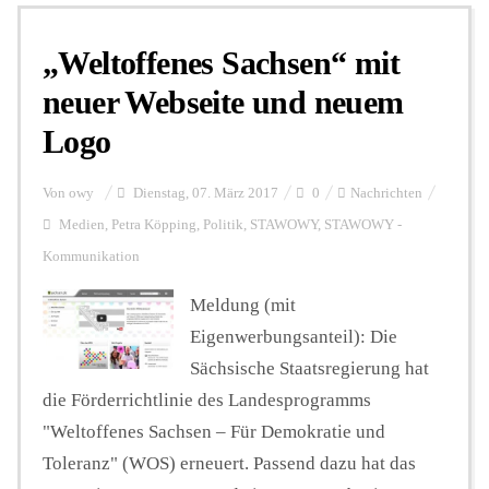
„Weltoffenes Sachsen“ mit
Personalien
neuer Webseite und neuem
Logo
Hintergrund
Von
owy
Dienstag, 07. März 2017
0
Nachrichten
FUNKTURM-Beiträge
Medien
,
Petra Köpping
,
Politik
,
STAWOWY
,
STAWOWY -
Kommunikation
Meldung (mit
Podcast
Eigenwerbungsanteil): Die
Sächsische Staatsregierung hat
Seminare
die Förderrichtlinie des Landesprogramms
"Weltoffenes Sachsen – Für Demokratie und
Unterstützen
Toleranz" (WOS) erneuert. Passend dazu hat das