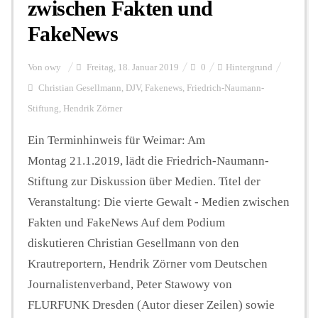
zwischen Fakten und
FakeNews
Von
owy
Freitag, 18. Januar 2019
0
Hintergrund
Christian Gesellmann
,
DJV
,
Fakenews
,
Friedrich-Naumann-
Stiftung
,
Hendrik Zörner
Ein Terminhinweis für Weimar: Am
Montag 21.1.2019, lädt die Friedrich-Naumann-
Stiftung zur Diskussion über Medien. Titel der
Veranstaltung: Die vierte Gewalt - Medien zwischen
Fakten und FakeNews Auf dem Podium
diskutieren Christian Gesellmann von den
Krautreportern, Hendrik Zörner vom Deutschen
Journalistenverband, Peter Stawowy von
FLURFUNK Dresden (Autor dieser Zeilen) sowie