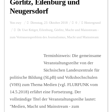
Görlitz, Eilenburg und
Neugersdorf
Von
owy
Dienstag, 23. Oktober 2018
0
Hintergrund
Dr. Uwe Krüger
,
Eilenburg
,
Görlitz
,
Macht und Mainstream -
zum Vertrauensproblem des Journalismus
,
Macht und Mainstream:
Terminhinweis: Die gemeinsame
Veranstaltungsreihe von der
Sächsischen Landeszentrale für
politische Bildung (SLpB) und Volkshochschulen
(VHS) zum Thema Medien (vgl. FLURFUNK vom
14.5.2018) erfährt eine Fortsetzung. Der
vollständige Titel der Veranstaltungsreihe lautet:
"Medien, Macht und Mainstream - zum