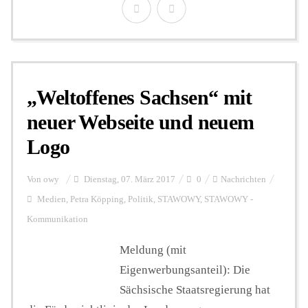
„Weltoffenes Sachsen“ mit
neuer Webseite und neuem
Logo
Von
owy
Dienstag, 07. März 2017
0
Nachrichten
Medien
,
Petra Köpping
,
Politik
,
STAWOWY
,
STAWOWY -
Kommunikation
Meldung (mit
Eigenwerbungsanteil): Die
Sächsische Staatsregierung hat