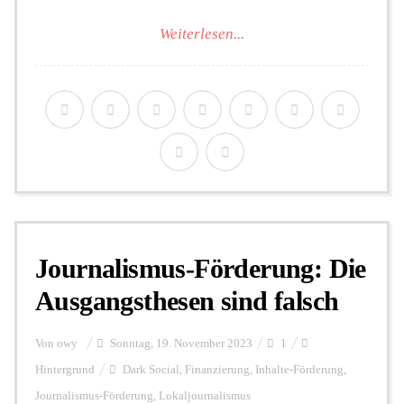
Weiterlesen...
Journalismus-Förderung: Die
Ausgangsthesen sind falsch
Von
owy
Sonntag, 19. November 2023
1
Hintergrund
Dark Social
,
Finanzierung
,
Inhalte-Förderung
,
Journalismus-Förderung
,
Lokaljournalismus