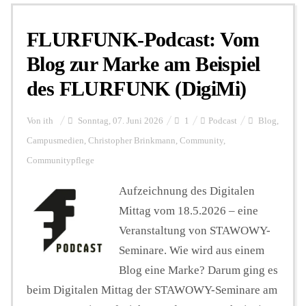
FLURFUNK-Podcast: Vom
Personalien
Blog zur Marke am Beispiel
des FLURFUNK (DigiMi)
Hintergrund
Von
ith
Sonntag, 07. Juni 2026
1
Podcast
Blog
,
FUNKTURM-Beiträge
Campusmedien
,
Christopher Brinkmann
,
Community
,
Communitypflege
Aufzeichnung des Digitalen
Podcast
Mittag vom 18.5.2026 – eine
Veranstaltung von ⁠STAWOWY-
Seminare
Seminare⁠. Wie wird aus einem
Blog eine Marke? Darum ging es
Unterstützen
beim Digitalen Mittag der STAWOWY-Seminare am