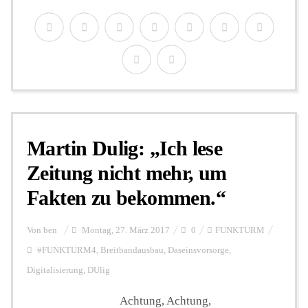
Martin Dulig: „Ich lese
Zeitung nicht mehr, um
Fakten zu bekommen.“
Von
ben
Montag, 27. März 2017
0
FUNKTURM
#FUNKTURM4
,
Breitbandausbau
,
Daseinsvorsorge
,
Digitalisierung
,
DUlig
Achtung, Achtung,