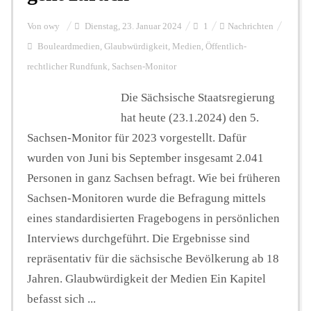
Von
owy
Dienstag, 23. Januar 2024
1
Nachrichten
Bouleardmedien
,
Glaubwürdigkeit
,
Medien
,
Öffentlich-
rechtlicher Rundfunk
,
Sachsen-Monitor
Die Sächsische Staatsregierung
hat heute (23.1.2024) den 5.
Sachsen-Monitor für 2023 vorgestellt. Dafür
wurden von Juni bis September insgesamt 2.041
Personen in ganz Sachsen befragt. Wie bei früheren
Sachsen-Monitoren wurde die Befragung mittels
eines standardisierten Fragebogens in persönlichen
Interviews durchgeführt. Die Ergebnisse sind
repräsentativ für die sächsische Bevölkerung ab 18
Jahren. Glaubwürdigkeit der Medien Ein Kapitel
befasst sich ...