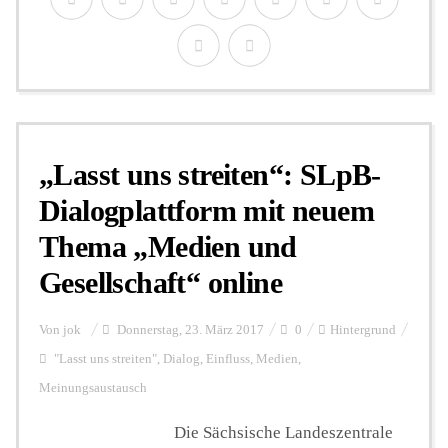
„Lasst uns streiten“: SLpB-
Dialogplattform mit neuem
Thema „Medien und
Gesellschaft“ online
Von
jok
Donnerstag, 23. März 2017
0
Hintergrund
"Lasst uns streiten"
,
Dialog
,
Einfluss
,
Medien
,
Meinungsaustausch
Die Sächsische Landeszentrale