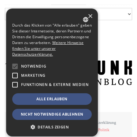
×
Durch das Klicken von "Alle erlauben" geben
GERMAN
Sie dieser Internetseite, deren Partnern und
Dritten die Einwilligung personenbezogene
ENGLISH
Daten zu verarbeiten.
Weitere Hinweise
finden Sie unter unserer
Datenschutzerklärung.
NOTWENDIG
MARKETING
FUNKTIONEN & EXTERNE MEDIEN
ALLE ERLAUBEN
NICHT NOTWENDIGE ABLEHNEN
STAWOWY
#BSEN
Impressum
Datenschutzerklärung
DETAILS ZEIGEN
©
STAWOWY - Kommunikation, Medien, Politik