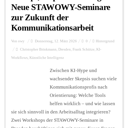
Neue STAWOWY-Seminare
zur Zukunft der
Kommunikationsarbeit
Von
owy
Donnerstag, 12. März 2026
0
Hintergrund
Christopher Brinkmann
,
Dresden
,
Frank Schütze
,
KI-
Workflows
,
Künstliche Intelligenz
Zwischen KI-Hype und
wachsender Skepsis suchen viele
Kommunikationsprofis nach
Orientierung: Welche Tools
helfen wirklich – und wie lassen
sie sich sinnvoll in den Arbeitsalltag integrieren?
Zwei Workshops der STAWOWY-Seminare in