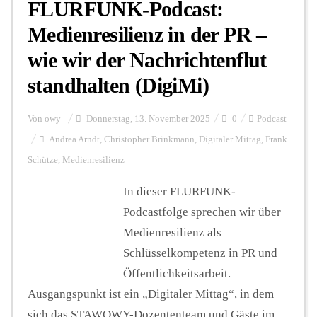
FLURFUNK-Podcast:
Medienresilienz in der PR –
wie wir der Nachrichtenflut
standhalten (DigiMi)
Von
owy
Donnerstag, 13. November 2025
0
Podcast
Andrea Arndt
,
Christopher Brinkmann
,
Digitaler Mittag
,
Frank
Schütze
,
Medienresilienz
In dieser FLURFUNK-
Podcastfolge sprechen wir über
Medienresilienz als
Schlüsselkompetenz in PR und
Öffentlichkeitsarbeit.
Ausgangspunkt ist ein „Digitaler Mittag“, in dem
sich das STAWOWY-Dozententeam und Gäste im