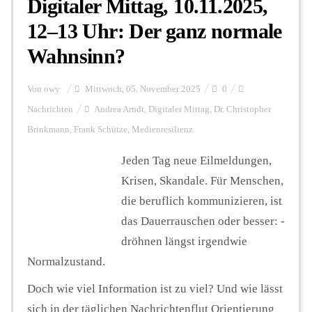
Digitaler Mittag, 10.11.2025,
12–13 Uhr: Der ganz normale
Wahnsinn?
Von
owy
Mittwoch, 05. November 2025
0
Nachrichten
Andrea Arndt
,
Digitaler Mittag
,
Dr. Christopher
Brinkmann
,
Frank Schütze
,
Medienresilienz
Jeden Tag neue Eilmeldungen,
Krisen, Skandale. Für Menschen,
die beruflich kommunizieren, ist
das Dauerrauschen oder besser: -
dröhnen längst irgendwie
Normalzustand.
Doch wie viel Information ist zu viel? Und wie lässt
sich in der täglichen Nachrichtenflut Orientierung