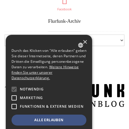
Facebook
Flurfunk-Archiv
×
Durch das Klicken von "Alle erlauben" geben
GERMAN
Sie dieser Internetseite, deren Partnern und
Dritten die Einwilligung personenbezogene
ENGLISH
Daten zu verarbeiten.
Weitere Hinweise
finden Sie unter unserer
Datenschutzerklärung.
NOTWENDIG
MARKETING
FUNKTIONEN & EXTERNE MEDIEN
ALLE ERLAUBEN