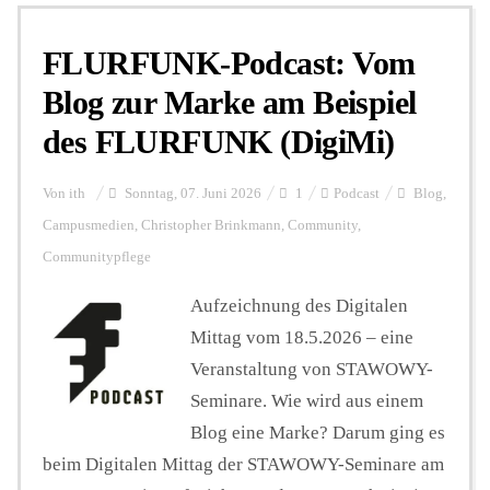
FLURFUNK-Podcast: Vom
Personalien
Blog zur Marke am Beispiel
des FLURFUNK (DigiMi)
Hintergrund
Von
ith
Sonntag, 07. Juni 2026
1
Podcast
Blog
,
FUNKTURM-Beiträge
Campusmedien
,
Christopher Brinkmann
,
Community
,
Communitypflege
Aufzeichnung des Digitalen
Podcast
Mittag vom 18.5.2026 – eine
Veranstaltung von ⁠STAWOWY-
Seminare
Seminare⁠. Wie wird aus einem
Blog eine Marke? Darum ging es
Unterstützen
beim Digitalen Mittag der STAWOWY-Seminare am