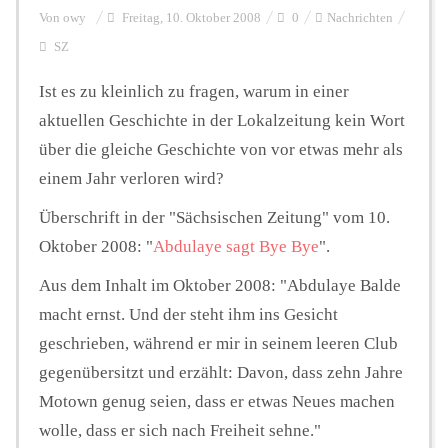
Von
owy
Freitag, 10. Oktober 2008
0
Nachrichten
SZ
Personalien
Ist es zu kleinlich zu fragen, warum in einer
aktuellen Geschichte in der Lokalzeitung kein Wort
Hintergrund
über die gleiche Geschichte von vor etwas mehr als
einem Jahr verloren wird?
FUNKTURM-Beiträge
Überschrift in der "Sächsischen Zeitung" vom 10.
Oktober 2008: "
Abdulaye sagt Bye Bye
".
Podcast
Aus dem Inhalt im Oktober 2008: "
Abdulaye Balde
macht ernst. Und der steht ihm ins Gesicht
geschrieben, während er mir in seinem leeren Club
Seminare
gegenübersitzt und erzählt: Davon, dass zehn Jahre
Motown genug seien, dass er etwas Neues machen
Unterstützen
wolle, dass er sich nach Freiheit sehne.
"