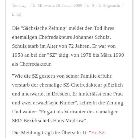
Von
owy
Mittwoch, 28. Januar 2009
0
Allgemein
SZ
Personalien
Die "Sächsische Zeitung" meldet den Tod ihres
ehemaligen Chefredakteurs Johannes Schulz.
Hintergrund
Schulz starb im Alter von 72 Jahren. Er war von
1958 an bei der "SZ" tätig, von 1978 bis März 1990
FUNKTURM-Beiträge
als Chefredakteur.
"
Wie die SZ gestern von seiner Familie erfuhr,
verstarb der ehemalige SZ-Chefredakteur plötzlich
Podcast
und unerwartet in Dresden. Er hinterlässt eine Frau
und zwei erwachsene Kinder
", schreibt die Zeitung.
Seminare
Und weiter:
"Er galt als Vertrauter des damaligen
SED-Bezirkschefs Hans Modrow".
Unterstützen
Die Meldung trägt die Überschrift: "
Ex-SZ-