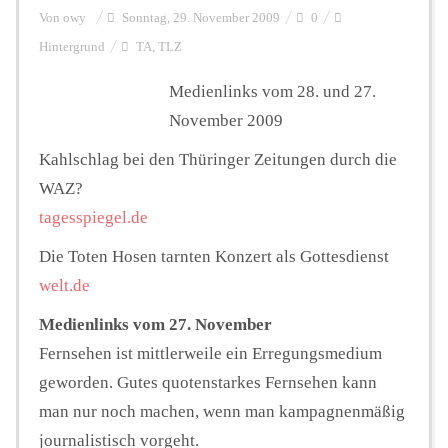
Von
owy
Sonntag, 29. November 2009
0
Hintergrund
TA
,
TLZ
Personalien
Medienlinks vom 28. und 27.
November 2009
Hintergrund
Kahlschlag bei den Thüringer Zeitungen durch die
WAZ?
FUNKTURM-Beiträge
tagesspiegel.de
Die Toten Hosen tarnten Konzert als Gottesdienst
Podcast
welt.de
Medienlinks vom 27. November
Seminare
Fernsehen ist mittlerweile ein Erregungsmedium
geworden. Gutes quotenstarkes Fernsehen kann
man nur noch machen, wenn man kampagnenmäßig
Unterstützen
journalistisch vorgeht.