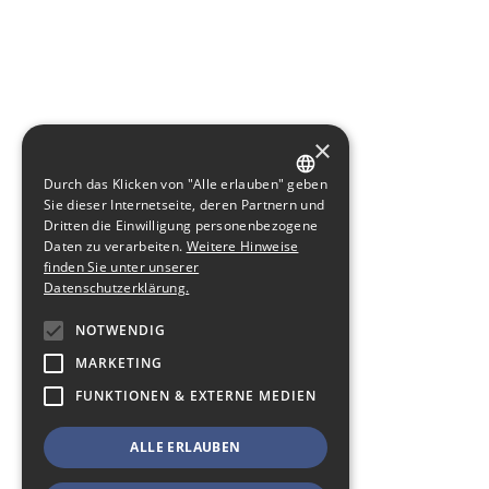
×
Durch das Klicken von "Alle erlauben" geben
GERMAN
Sie dieser Internetseite, deren Partnern und
Dritten die Einwilligung personenbezogene
ENGLISH
Daten zu verarbeiten.
Weitere Hinweise
finden Sie unter unserer
Datenschutzerklärung.
NOTWENDIG
MARKETING
FUNKTIONEN & EXTERNE MEDIEN
ALLE ERLAUBEN