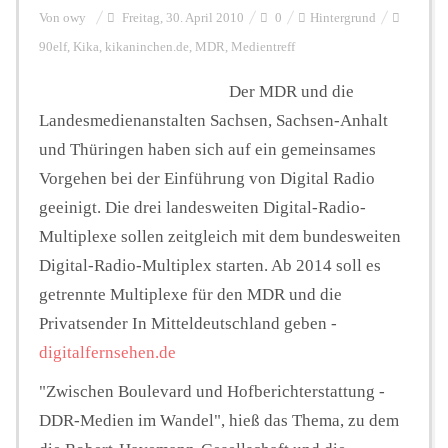
Von
owy
Freitag, 30. April 2010
0
Hintergrund
90elf
,
Kika
,
kikaninchen.de
,
MDR
,
Medientreff
Personalien
Der MDR und die
Landesmedienanstalten Sachsen, Sachsen-Anhalt
Hintergrund
und Thüringen haben sich auf ein gemeinsames
Vorgehen bei der Einführung von Digital Radio
FUNKTURM-Beiträge
geeinigt. Die drei landesweiten Digital-Radio-
Multiplexe sollen zeitgleich mit dem bundesweiten
Digital-Radio-Multiplex starten. Ab 2014 soll es
Podcast
getrennte Multiplexe für den MDR und die
Privatsender In Mitteldeutschland geben -
Seminare
digitalfernsehen.de
"Zwischen Boulevard und Hofberichterstattung -
DDR-Medien im Wandel", hieß das Thema, zu dem
Unterstützen