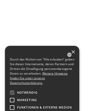
×
Durch das Klicken von "Alle erlauben" geben
GERMAN
Sie dieser Internetseite, deren Partnern und
Dritten die Einwilligung personenbezogene
ENGLISH
Daten zu verarbeiten.
Weitere Hinweise
finden Sie unter unserer
Datenschutzerklärung.
NOTWENDIG
MARKETING
FUNKTIONEN & EXTERNE MEDIEN