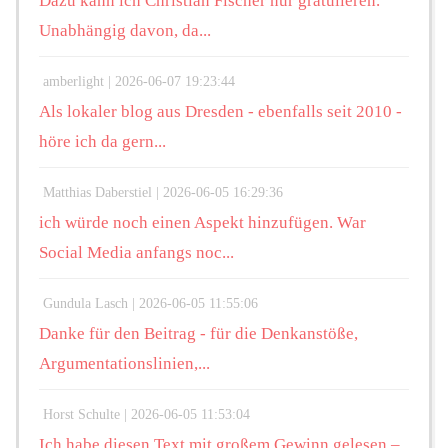
Dazu kann ich Christian Fischer nur gratulieren.
Unabhängig davon, da...
amberlight |
2026-06-07 19:23:44
Als lokaler blog aus Dresden - ebenfalls seit 2010 -
höre ich da gern...
Matthias Daberstiel |
2026-06-05 16:29:36
ich würde noch einen Aspekt hinzufügen. War
Social Media anfangs noc...
Gundula Lasch |
2026-06-05 11:55:06
Danke für den Beitrag - für die Denkanstöße,
Argumentationslinien,...
Horst Schulte |
2026-06-05 11:53:04
Ich habe diesen Text mit großem Gewinn gelesen –