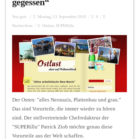
gegessen“
Personalien
Von
gast
Montag, 13. September 2010
0
Nachrichten
Ostlust
,
SUPERillu
Hintergrund
FUNKTURM-Beiträge
Podcast
Der Osten: "alles Neonazis, Plattenbau und grau."
Das sind Vorurteile, die immer wieder zu hören
Seminare
sind. Der stellvertretende Chefredakteur der
"SUPERillu" Patrick Ziob möchte genau diese
Unterstützen
Vorurteile aus der Welt schaffen.