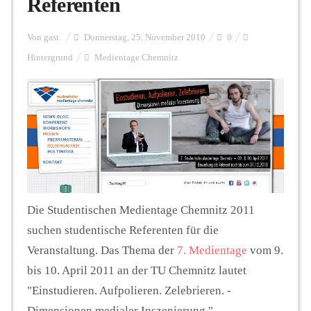
Referenten
Personalien
Von
gast
Donnerstag, 25. November 2010
0
Hintergrund
Medientage Chemnitz
Hintergrund
FUNKTURM-Beiträge
Podcast
Die Studentischen Medientage Chemnitz 2011
suchen studentische Referenten für die
Seminare
Veranstaltung. Das Thema der
7. Medientage
vom 9.
bis 10. April 2011 an der TU Chemnitz lautet
"Einstudieren. Aufpolieren. Zelebrieren. -
Unterstützen
Dimensionen medialer Inszenierung."