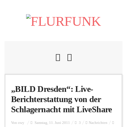
Nachrichten
„BILD Dresden“: Live-
Berichterstattung von der
Flurschelte
Schlagernacht mit LiveShare
Personalien
Von
owy
Samstag, 11. Juni 2011
3
Nachrichten