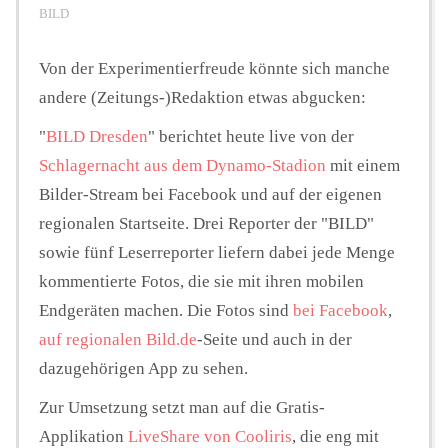
BILD
Hintergrund
Von der Experimentierfreude könnte sich manche
andere (Zeitungs-)Redaktion etwas abgucken:
FUNKTURM-Beiträge
"
BILD Dresden
" berichtet heute live von der
Schlagernacht aus dem Dynamo-Stadion
mit einem
Bilder-Stream bei Facebook und auf der eigenen
Podcast
regionalen Startseite.
Drei Reporter der "BILD"
sowie fünf Leserreporter liefern dabei jede Menge
kommentierte Fotos, die sie mit ihren mobilen
Seminare
Endgeräten machen. Die Fotos sind
bei Facebook
,
auf regionalen Bild.de
-Seite und auch in der
Unterstützen
dazugehörigen App zu sehen.
Zur Umsetzung setzt man auf die Gratis-
Applikation
LiveShare von Cooliris
, die eng mit