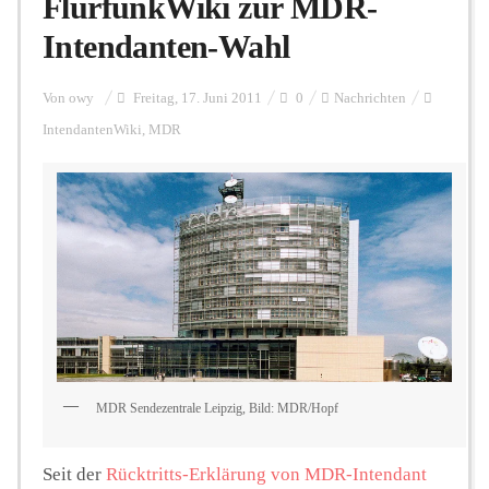
FlurfunkWiki zur MDR-
Intendanten-Wahl
Personalien
Von
owy
Freitag, 17. Juni 2011
0
Nachrichten
IntendantenWiki
,
MDR
Hintergrund
FUNKTURM-Beiträge
Podcast
Seminare
MDR Sendezentrale Leipzig, Bild: MDR/Hopf
Unterstützen
Seit der
Rücktritts-Erklärung von MDR-Intendant