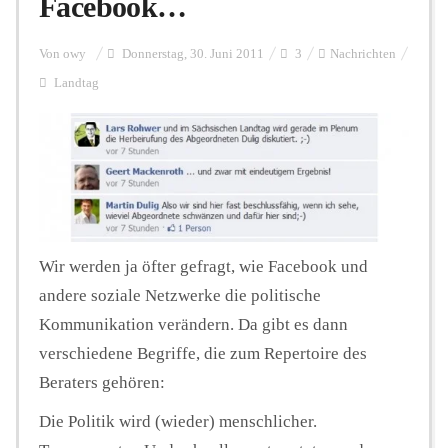
Facebook…
Personalien
Von
owy
Donnerstag, 30. Juni 2011
3
Nachrichten
Landtag
Hintergrund
FUNKTURM-Beiträge
Wir werden ja öfter gefragt, wie Facebook und
Podcast
andere soziale Netzwerke die politische
Kommunikation verändern. Da gibt es dann
Seminare
verschiedene Begriffe, die zum Repertoire des
Beraters gehören:
Die Politik wird (wieder) menschlicher.
Unterstützen