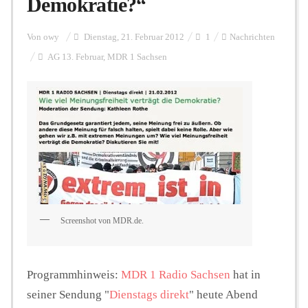
Demokratie?“
Personalien
Von
owy
Dienstag, 21. Februar 2012
1
Nachrichten
AG 13. Februar
,
MDR 1 Sachsen
Hintergrund
FUNKTURM-Beiträge
Podcast
Screenshot von MDR.de.
Seminare
Programmhinweis:
MDR 1 Radio Sachsen
hat in
Unterstützen
seiner Sendung "
Dienstags direkt
" heute Abend