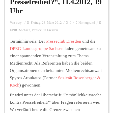
Pressefreiheit?“, 11.4.2012, 19
Uhr
Personalien
Von
owy
Freitag, 23. März 2012
0
Hintergrund
DPRG Sachsen
,
Presseclub Dresden
Hintergrund
Terminhinweis: Der
Presseclub Dresden
und die
DPRG-Landesgruppe Sachsen
laden gemeinsam zu
FUNKTURM-Beiträge
einer spannenden Veranstaltung zum Thema
Medienrecht. Als Referenten haben die beiden
Organisationen den bekannten Medienrechtsanwalt
Podcast
Spyros Aroukatos (Partner
Sozietät Rosenberger &
Koch
) gewonnen.
Seminare
Er wird unter der Überschrift "Persönlichkeitsrecht
kontra Pressefreiheit?" über Fragen referieren wie:
Unterstützen
Wo verläuft heute die Grenze zwischen