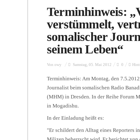
Terminhinweis: „V
verstümmelt, vert
somalischer Journa
seinem Leben“
Von
owy
Samstag, 05. Mai 2012
0
Hint
Terminhinweis: Am Montag, den 7.5.2012
Journalist beim somalischen Radio Banadi
(MHM) in Dresden. In der Reihe Forum Mus
in Mogadishu.
In der Einladung heißt es:
"Er schildert den Alltag eines Reporters i
Milizen beherrscht wird. Er berichtet von