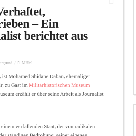
erhaftet,
rieben – Ein
list berichtet aus
ergrund
MHM
, ist Mohamed Shidane Daban, ehemaliger
r, zu Gast im
Militärhistorischen Museum
eum erzählt er über seine Arbeit als Journalist
n einem verfallenden Staat, der von radikalen
 der ständigen Bedrohung, seiner eigenen