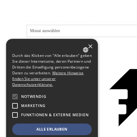
×
Durch das Klicken von "Alle erlauben" geben
GERMAN
Sie dieser Internetseite, deren Partnern und
Dritten die Einwilligung personenbezogene
ENGLISH
Daten zu verarbeiten.
Weitere Hinweise
finden Sie unter unserer
Datenschutzerklärung.
NOTWENDIG
MARKETING
FUNKTIONEN & EXTERNE MEDIEN
ALLE ERLAUBEN