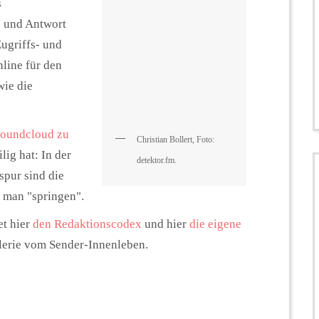
s
 und Antwort
ugriffs- und
line für den
wie die
Soundcloud zu
Christian Bollert, Foto:
ig hat: In der
detektor.fm.
pur sind die
 man "springen".
et hier
den Redaktionscodex
und hier
die eigene
lerie vom Sender-Innenleben.