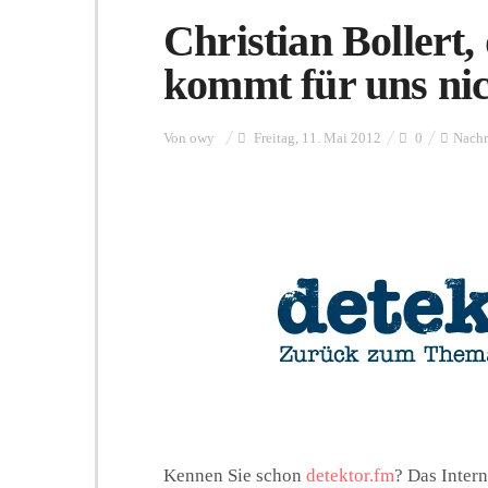
Christian Bollert
kommt für uns nic
Von
owy
Freitag, 11. Mai 2012
0
Nachr
Kennen Sie schon
detektor.fm
? Das Inter