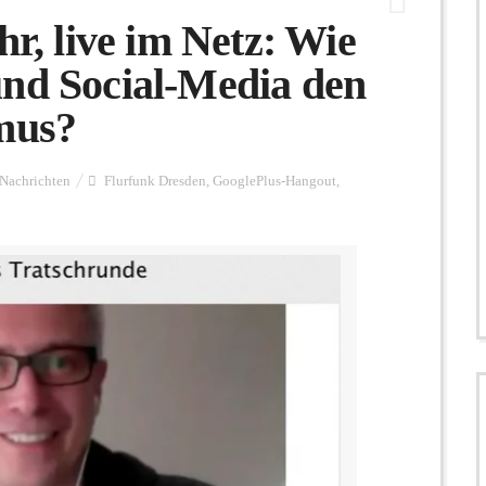
hr, live im Netz: Wie
und Social-Media den
smus?
Nachrichten
Flurfunk Dresden
,
GooglePlus-Hangout
,