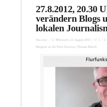
27.8.2012, 20.30 U
verändern Blogs 
lokalen Journali
Von
owy
Mittwoch, 22. August 2012
5
Hangout on Air
,
Peter Stawowy
,
Thomas Bärsch