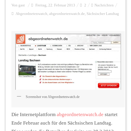
Von
gast
Freitag, 22. Februar 2013
2
Nachrichten
Abgeordnetenwatch
,
abgeordnetenwatch.de
,
Sächsischer Landtag
Personalien
Hintergrund
FUNKTURM-Beiträge
Podcast
Screenshot von Abgeordnetenwatch.de
Seminare
Die Internetplattform
abgeordnetenwatch.de
startet
Ende Februar auch für den Sächsischen Landtag.
Unterstützen