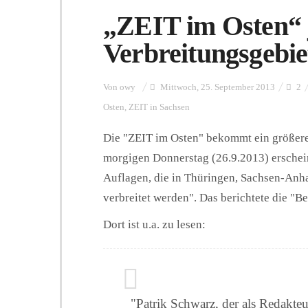
„ZEIT im Osten“ 
Verbreitungsgebie
Von
owy
Mittwoch, 25. September 2013
2
Osten
,
ZEIT in Sachsen
Die "ZEIT im Osten" bekommt ein größere
morgigen Donnerstag (26.9.2013) erschein
Auflagen, die in Thüringen, Sachsen-An
verbreitet werden". Das berichtete die "B
Dort ist u.a. zu lesen:
"Patrik Schwarz, der als Redakteu