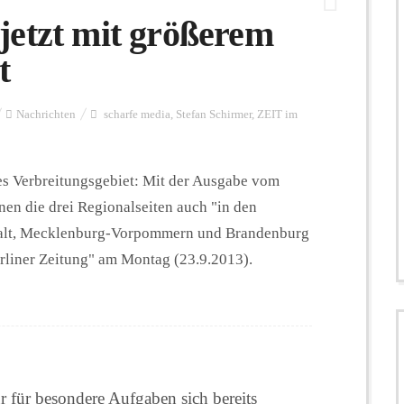
jetzt mit größerem
t
Nachrichten
scharfe media
,
Stefan Schirmer
,
ZEIT im
s Verbreitungsgebiet: Mit der Ausgabe vom
en die drei Regionalseiten auch "in den
halt, Mecklenburg-Vorpommern und Brandenburg
erliner Zeitung" am Montag (23.9.2013).
r für besondere Aufgaben sich bereits