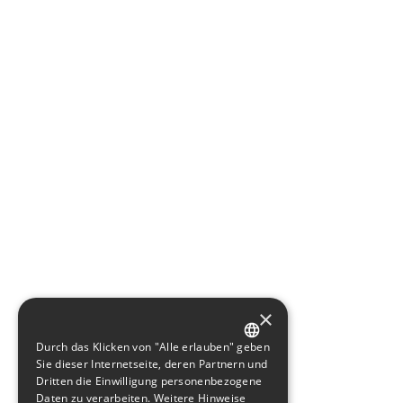
×
Durch das Klicken von "Alle erlauben" geben
GERMAN
Sie dieser Internetseite, deren Partnern und
Dritten die Einwilligung personenbezogene
ENGLISH
Daten zu verarbeiten.
Weitere Hinweise