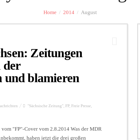
Home
/
2014
/
August
hsen: Zeitungen
 der
n und blamieren
achrichten
"Sächsische Zeitung"
,
FP
,
Freie Presse
,
s vom "FP"-Cover vom 2.8.2014 Was der MDR
inbekommt, haben jetzt die drei großen