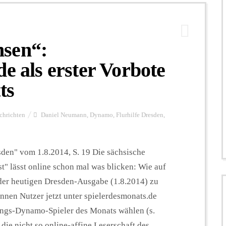
hsen“:
e als erster Vorbote
ts
chrichten
Daniel Neumann
,
Dynamo
,
Flurhilfe Dresden
,
en" vom 1.8.2014, S. 19 Die sächsische
" lässt online schon mal was blicken: Wie auf
 der heutigen Dresden-Ausgabe (1.8.2014) zu
können Nutzer jetzt unter spielerdesmonats.de
ings-Dynamo-Spieler des Monats wählen (s.
 die nicht so online-affine Leserschaft des