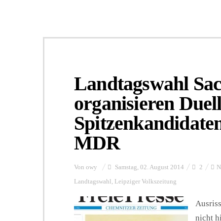
Landtagswahl Sac
organisieren Duell
Spitzenkandidate
MDR
Von
owy
Samstag, 02. August 2014
2
N
Landtagswahl
,
Leipziger Volkszeitung
Ausris
nicht h