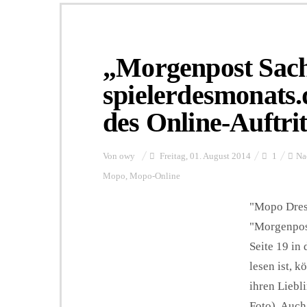
„Morgenpost Sac
spielerdesmonats.d
des Online-Auftrit
Von
owy
Freitag, 01. August 2014
1
Na
Mopo
,
Mopo-Online
"Mopo Dresd
"Morgenpost
Seite 19 in
lesen ist, 
ihren Liebl
Foto). Auch