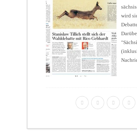
sächsi
wird si
Debatte
Darüber
"Sächs
(inklu
Nachric