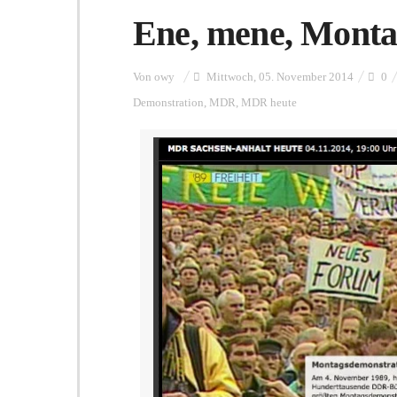
Ene, mene, Monta
Von
owy
Mittwoch, 05. November 2014
0
Demonstration
,
MDR
,
MDR heute