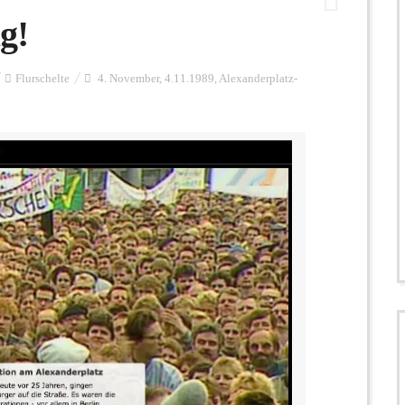
g!
Flurschelte
4. November
,
4.11.1989
,
Alexanderplatz-