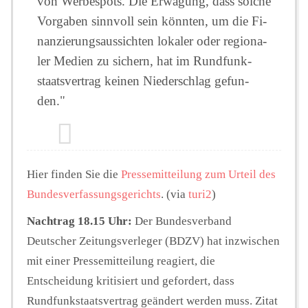
von Wer­be­spots. Die Er­wä­gung, dass sol­che
Vor­ga­ben sinn­voll sein könn­ten, um die Fi­
nan­zie­rungs­aus­sich­ten lo­ka­ler oder re­gio­na­
ler Me­di­en zu si­chern, hat im Rund­funk­
staats­ver­trag kei­nen Nie­der­schlag ge­fun­
den."
Hier finden Sie die
Pressemitteilung zum Urteil des
Bundesverfassungsgerichts
. (via
turi2
)
Nachtrag 18.15 Uhr:
Der Bundesverband
Deutscher Zeitungsverleger (BDZV) hat inzwischen
mit einer Pressemitteilung reagiert, die
Entscheidung kritisiert und gefordert, dass
Rundfunkstaatsvertrag geändert werden muss. Zitat