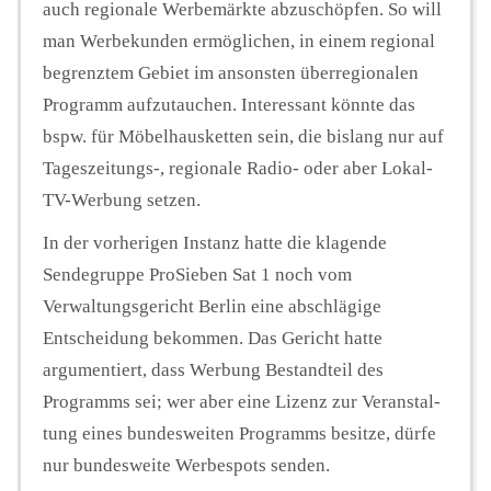
auch regionale Werbemärkte abzuschöpfen. So will
man Werbekunden ermöglichen, in einem regional
begrenztem Gebiet im ansonsten überregionalen
Programm aufzutauchen. Interessant könnte das
bspw. für Möbelhausketten sein, die bislang nur auf
Tageszeitungs-, regionale Radio- oder aber Lokal-
TV-Werbung setzen.
In der vorherigen Instanz hatte die klagende
Sendegruppe ProSieben Sat 1 noch vom
Verwaltungsgericht Berlin eine abschlägige
Entscheidung bekommen. Das Gericht hatte
argumentiert, dass Werbung Bestandteil des
Programms sei; wer aber eine Li­zenz zur Ver­an­stal­
tung eines bun­des­wei­ten Pro­gramms be­sit­ze, dürfe
nur bun­des­wei­te Wer­be­spots sen­den.