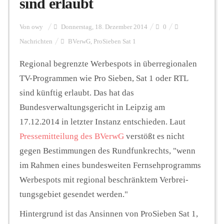
sind erlaubt
Personalien
Von
owy
Donnerstag, 18. Dezember 2014
0
Nachrichten
BVerwG
,
ProSieben Sat 1
Hintergrund
Regional begrenzte Werbespots in überregionalen
TV-Programmen wie Pro Sieben, Sat 1 oder RTL
sind künftig erlaubt. Das hat das
FUNKTURM-Beiträge
Bundesverwaltungsgericht in Leipzig am
17.12.2014 in letzter Instanz entschieden. Laut
Pressemitteilung des BVerwG
verstößt es nicht
Podcast
gegen Be­stim­mun­gen des Rund­funk­rechts, "wenn
im Rah­men eines bun­des­wei­ten Fern­seh­pro­gramms
Seminare
Wer­be­spots mit re­gio­nal be­schränk­tem Ver­brei­
tungs­ge­biet ge­sen­det wer­den."
Unterstützen
Hintergrund ist das Ansinnen von ProSieben Sat 1,