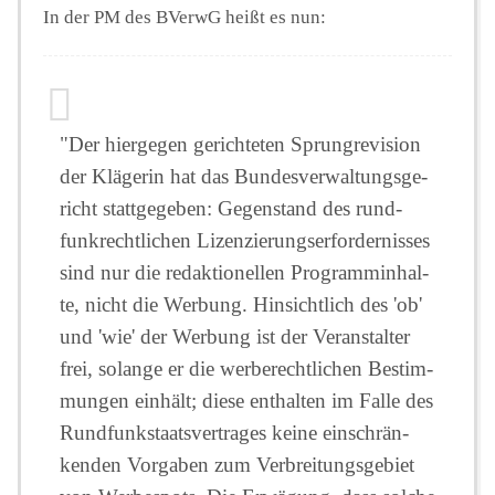
In der PM des BVerwG heißt es nun:
"Der hier­ge­gen ge­rich­te­ten Sprung­re­vi­si­on
der Klä­ge­rin hat das Bun­des­ver­wal­tungs­ge­
richt statt­ge­ge­ben: Ge­gen­stand des rund­
funk­recht­li­chen Li­zen­zie­rungs­er­for­der­nis­ses
sind nur die re­dak­tio­nel­len Pro­gramm­in­hal­
te, nicht die Wer­bung. Hin­sicht­lich des 'ob'
und 'wie' der Wer­bung ist der Ver­an­stal­ter
frei, so­lan­ge er die wer­be­recht­li­chen Be­stim­
mun­gen ein­hält; diese ent­hal­ten im Falle des
Rund­funk­staats­ver­tra­ges keine ein­schrän­
ken­den Vor­ga­ben zum Ver­brei­tungs­ge­biet