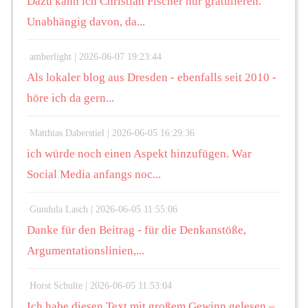
Dazu kann ich Christian Fischer nur gratulieren.
Unabhängig davon, da...
amberlight |
2026-06-07 19:23:44
Als lokaler blog aus Dresden - ebenfalls seit 2010 -
höre ich da gern...
Matthias Daberstiel |
2026-06-05 16:29:36
ich würde noch einen Aspekt hinzufügen. War
Social Media anfangs noc...
Gundula Lasch |
2026-06-05 11:55:06
Danke für den Beitrag - für die Denkanstöße,
Argumentationslinien,...
Horst Schulte |
2026-06-05 11:53:04
Ich habe diesen Text mit großem Gewinn gelesen –