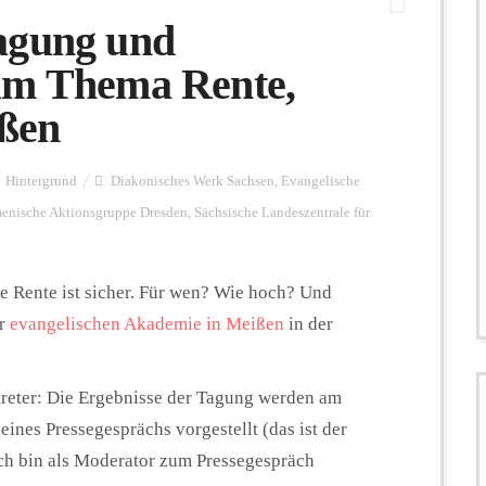
agung und
um Thema Rente,
ißen
Hintergrund
Diakonisches Werk Sachsen
,
Evangelische
nische Aktionsgruppe Dresden
,
Sächsische Landeszentrale für
e Rente ist sicher. Für wen? Wie hoch? Und
er
evangelischen Akademie in Meißen
in der
reter: Die Ergebnisse der Tagung werden am
ines Pressegesprächs vorgestellt (das ist der
ch bin als Moderator zum Pressegespräch