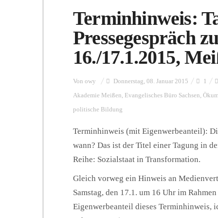
Terminhinweis: T
Pressegespräch z
16./17.1.2015, Me
Von
owy
Donnerstag, 08. Januar 2015
1
Akademie Meißen
,
Evangelisches Büro Sachsen
,
Ökume
politische Bildung
Terminhinweis (mit Eigenwerbeanteil): Di
wann? Das ist der Titel einer Tagung in d
Reihe: Sozialstaat in Transformation.
Gleich vorweg ein Hinweis an Medienvert
Samstag, den 17.1. um 16 Uhr im Rahmen e
Eigenwerbeanteil dieses Terminhinweis, i