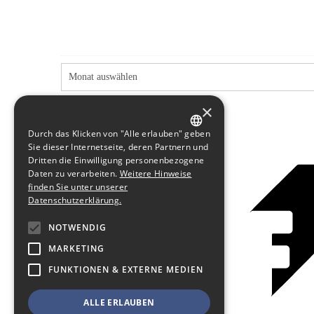
×
Durch das Klicken von "Alle erlauben" geben
GERMAN
Sie dieser Internetseite, deren Partnern und
Dritten die Einwilligung personenbezogene
ENGLISH
Daten zu verarbeiten.
Weitere Hinweise
finden Sie unter unserer
Datenschutzerklärung.
NOTWENDIG
MARKETING
FUNKTIONEN & EXTERNE MEDIEN
ALLE ERLAUBEN