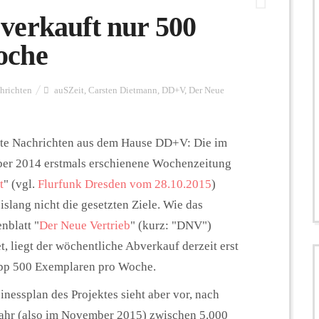
verkauft nur 500
oche
hrichten
auSZeit
,
Carsten Dietmann
,
DD+V
,
Der Neue
te Nachrichten aus dem Hause DD+V: Die im
r 2014 erstmals erschienene Wochenzeitung
t
" (vgl.
Flurfunk Dresden vom 28.10.2015
)
bislang nicht die gesetzten Ziele. Wie das
nblatt "
Der Neue Vertrieb
" (kurz: "DNV")
t, liegt der wöchentliche Abverkauf derzeit erst
pp 500 Exemplaren pro Woche.
inessplan des Projektes sieht aber vor, nach
ahr (also im November 2015) zwischen 5.000