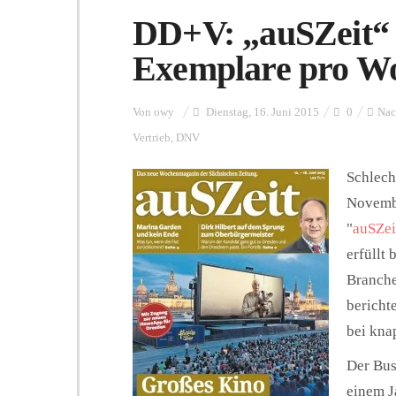
DD+V: „auSZeit“ 
Exemplare pro W
Von
owy
Dienstag, 16. Juni 2015
0
Nac
Vertrieb
,
DNV
Schlech
Novembe
"
auSZei
erfüllt 
Branche
berichte
bei kna
Der Bus
einem J