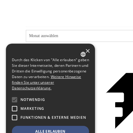
×
Durch das Klicken von "Alle erlauben" geben
GERMAN
Sie dieser Internetseite, deren Partnern und
Dritten die Einwilligung personenbezogene
ENGLISH
Daten zu verarbeiten.
Weitere Hinweise
finden Sie unter unserer
Datenschutzerklärung.
NOTWENDIG
MARKETING
FUNKTIONEN & EXTERNE MEDIEN
ALLE ERLAUBEN