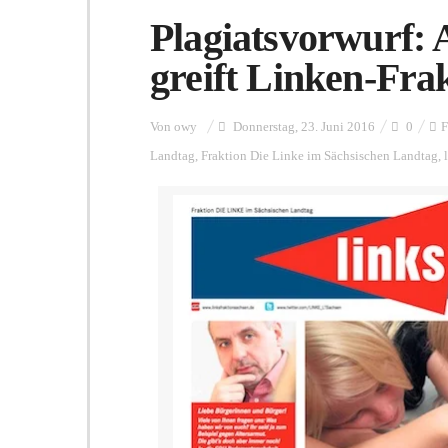
Plagiatsvorwurf:
greift Linken-Fra
Von
owy
Donnerstag, 23. Juni 2016
0
F
Landtag
,
Fraktion Die Linke im Sächsischen Landtag
,