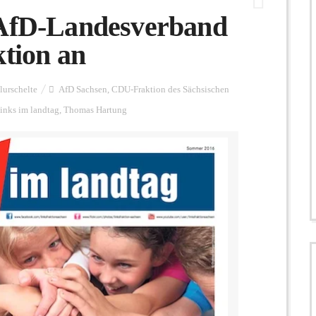
 AfD-Landesverband
ktion an
lurschelte
AfD Sachsen
,
CDU-Fraktion des Sächsischen
links im landtag
,
Thomas Hartung