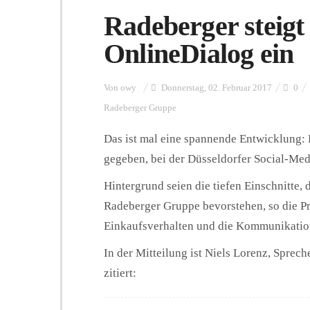
Radeberger steigt
OnlineDialog ein
Von
owy
Donnerstag, 02. Februar 2017
0
Radeberger Gruppe
Das ist mal eine spannende Entwicklung:
gegeben, bei der Düsseldorfer Social-Me
Hintergrund seien die tiefen Einschnitte,
Radeberger Gruppe bevorstehen, so die Pr
Einkaufsverhalten und die Kom­munikatio
In der Mitteilung ist Niels Lorenz, Spre
zitiert: