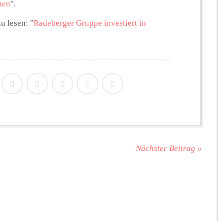
hen
".
u lesen: "
Radeberger Gruppe investiert in
Nächster Beitrag »