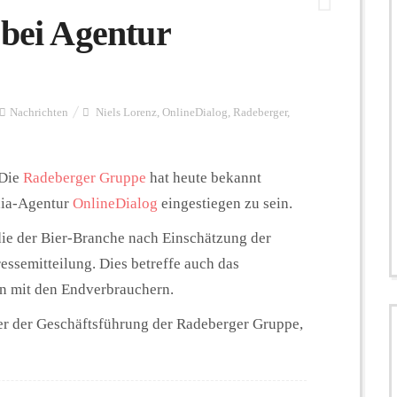
 bei Agentur
Nachrichten
Niels Lorenz
,
OnlineDialog
,
Radeberger
,
 Die
Radeberger Gruppe
hat heute bekannt
dia-Agentur
OnlineDialog
eingestiegen zu sein.
 die der Bier-Branche nach Einschätzung der
essemitteilung. Dies betreffe auch das
n mit den Endverbrauchern.
cher der Geschäftsführung der Radeberger Gruppe,