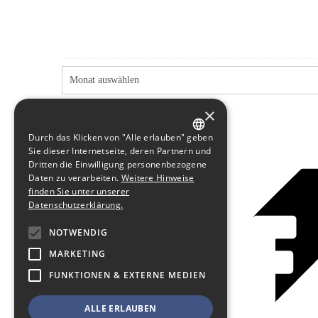
×
Durch das Klicken von "Alle erlauben" geben
GERMAN
Sie dieser Internetseite, deren Partnern und
Dritten die Einwilligung personenbezogene
ENGLISH
Daten zu verarbeiten.
Weitere Hinweise
finden Sie unter unserer
Datenschutzerklärung.
NOTWENDIG
MARKETING
FUNKTIONEN & EXTERNE MEDIEN
ALLE ERLAUBEN