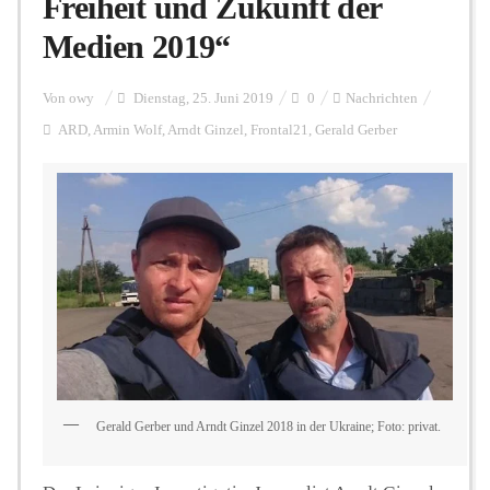
Freiheit und Zukunft der
Medien 2019“
Personalien
Von
owy
Dienstag, 25. Juni 2019
0
Nachrichten
ARD
,
Armin Wolf
,
Arndt Ginzel
,
Frontal21
,
Gerald Gerber
Hintergrund
FUNKTURM-Beiträge
Podcast
Seminare
Gerald Gerber und Arndt Ginzel 2018 in der Ukraine; Foto: privat.
Unterstützen