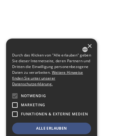
×
Durch das Klicken von "Alle erlauben" geben
GERMAN
Sie dieser Internetseite, deren Partnern und
Dritten die Einwilligung personenbezogene
ENGLISH
Daten zu verarbeiten.
Weitere Hinweise
finden Sie unter unserer
Datenschutzerklärung.
NOTWENDIG
MARKETING
FUNKTIONEN & EXTERNE MEDIEN
ALLE ERLAUBEN